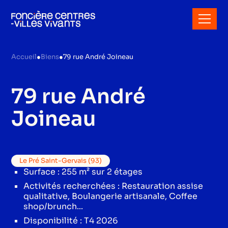
Accueil
●
Biens
●
79 rue André Joineau
79 rue André
Joineau
Le Pré Saint-Gervais (93)
Surface : 255 m² sur 2 étages
Activités recherchées : Restauration assise
qualitative, Boulangerie artisanale, Coffee
shop/brunch...
Disponibilité : T4 2026