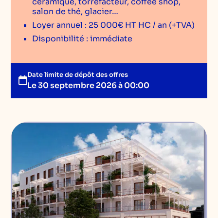
céramique, torréfacteur, coffee shop,
salon de thé, glacier…
Loyer annuel : 25 000€ HT HC / an (+TVA)
Disponibilité : immédiate
Date limite de dépôt des offres
Le 30 septembre 2026 à 00:00